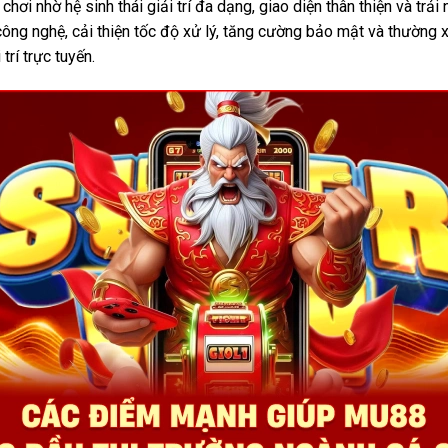
ve, Slot Game, Bắn cá, Game bài