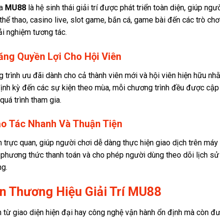
ơi nhờ hệ sinh thái giải trí đa dạng, giao diện thân thiện và trải 
ông nghệ, cải thiện tốc độ xử lý, tăng cường bảo mật và thường x
trí trực tuyến.