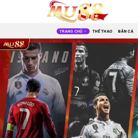
Skip
to
content
TRANG CHỦ
THỂ THAO
BẮN CÁ