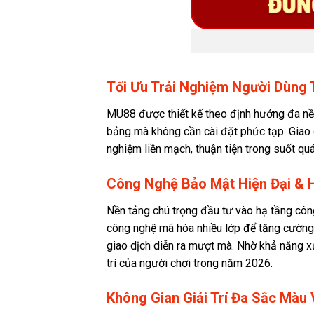
Những Dấu Ấn Nổi Bật Trong Quá
MU88 từng bước mở rộng hệ sinh thái giải 
Mở rộng danh mục sản phẩm với cá cược 
Phát triển giao diện thân thiện, tối ưu tr
Nâng cấp công nghệ bảo mật và hệ thống
Cập nhật thường xuyên các chương trình
Mở rộng hệ thống chăm sóc khách hàng, 
Liên tục cải thiện tốc độ xử lý và bổ su
Điều Gì Khiến MU88.COM