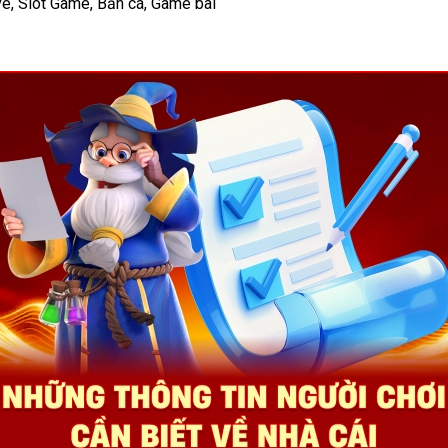
HÍNH THỨC 2026 | GIA NHẬP MU88
 chính thức giúp người chơi dễ dàng đăng ký tài kh
ền tảng duy nhất. Thông qua
MU88.COM
, hội viên có
bắn cá và game bài
với giao diện hiện đại, tốc độ truy
ật nhiều lớp, quy trình giao dịch thuận tiện cùng dịc
 ký theo chương trình hiện hành có cơ hội nhận
ưu đ
năng nổi bật của MU88.