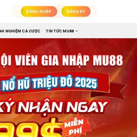
ĐĂNG NHẬP
ĐĂNG KÝ
NH NGHIỆM CÁ CƯỢC
TIN TỨC MU88