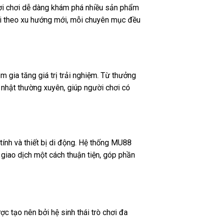
nghiệm được tối ưu trên mọi thiết bị. Bên
uyên cập nhật các chương trình ưu đãi, tạo